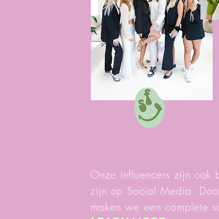
Onze influencers zijn ook
zijn op Social Media. Daar
maken we een complete so