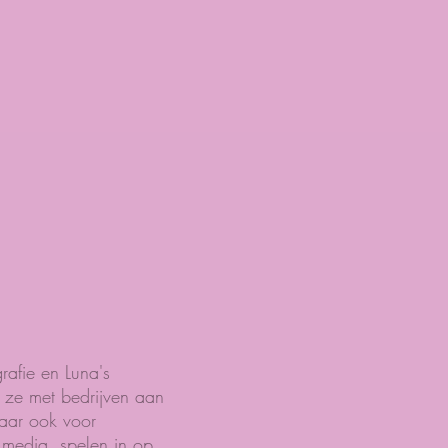
rafie en Luna's
 ze met bedrijven aan
aar ook voor
 media, spelen in op