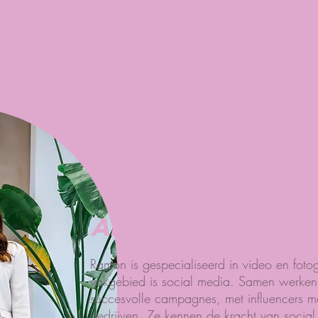
ABOUT US
Ramon is gespecialiseerd in video en fotog
vakgebied is social media. Samen werken
succesvolle campagnes, met influencers m
bedrijven. Ze kennen de kracht van social