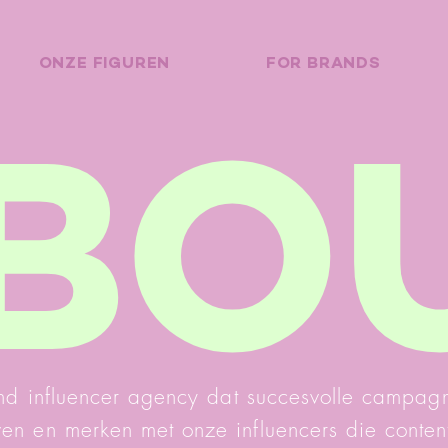
ONZE FIGUREN
FOR BRANDS
BO
ound influencer agency dat succesvolle campagn
ven en merken met onze influencers die conte