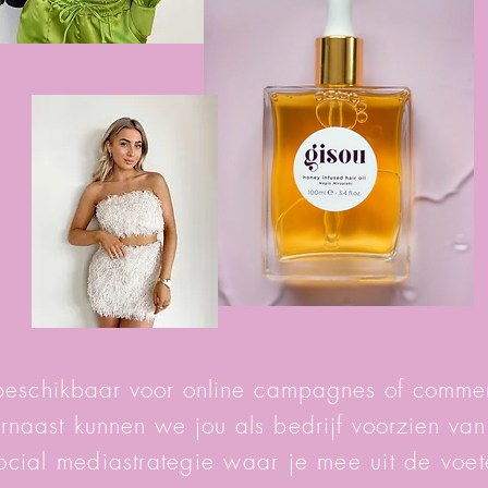
 beschikbaar voor online campagnes of commer
naast kunnen we jou als bedrijf voorzien van
cial mediastrategie waar je mee uit de voet