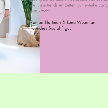
de juiste trends en zetten authentieke cam
hun kracht!
Ramon Hartman & Luna Weerman
Founders Social Figuur