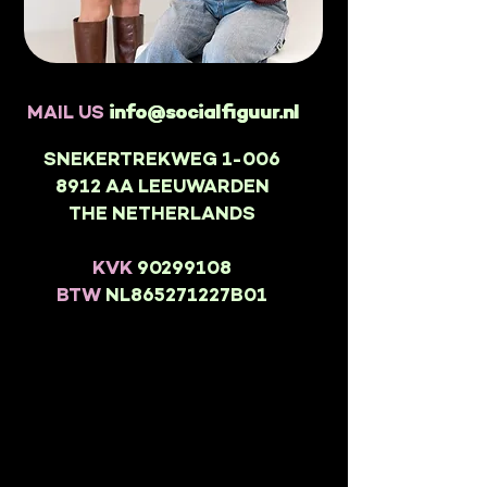
MAIL US
info@socialfiguur.nl
info@socialfiguur.nl
SNEKERTREKWEG 1-006
8912 AA LEEUWARDEN
THE NETHERLANDS
KVK
90299108
BTW
NL865271227B01