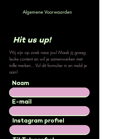
Algemene Voorwaarden
Hit us up!
Wij zijn op zoek naar jou! Maak jij graag
leuke content en wil je samenwerken met
toffe merken... Vul dit formulier in en meld je
aan!
Naam
E-mail
Instagram profiel