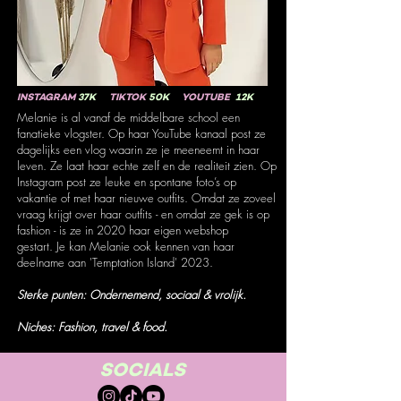
INSTAGRAM
37K
TIKTOK
50K
YOUTUBE
12K
Melanie is al vanaf de middelbare school een
fanatieke vlogster. Op haar YouTube kanaal post ze
dagelijks een vlog waarin ze je meeneemt in haar
leven. Ze laat haar echte zelf en de realiteit zien. Op
Instagram post ze leuke en spontane foto’s op
vakantie of met haar nieuwe outfits. Omdat ze zoveel
vraag krijgt over haar outfits - en omdat ze gek is op
fashion - is ze in 2020 haar eigen webshop
gestart.
Je kan Melanie ook kennen van haar
deelname aan 'Temptation Island' 2023.
Sterke punten: Ondernemend, sociaal & vrolijk.
Niches: Fashion, travel & food.
SOCIALS